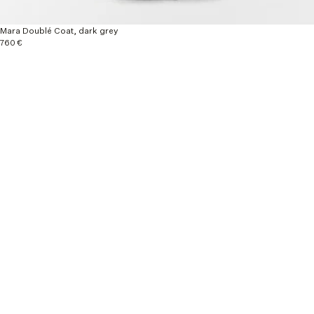
Mara Doublé Coat, dark grey
760 €
Explore more
Nouveautés
Ready to wear
Autumn / Winter 26
Material & Care