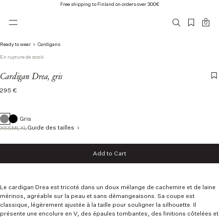
Free shipping to Finland on orders over 300€
0
Ready to wear
Cardigans
En rupture de stock
Cardigan Drea, gris
Regular
295 €
price
Gris
Guide des tailles
XS
S
M
L
XL
Taille
Add to Cart
XS
Add to Cart
S
M
L
Le cardigan Drea est tricoté dans un doux mélange de cachemire et de laine
XL
mérinos, agréable sur la peau et sans démangeaisons. Sa coupe est
classique, légèrement ajustée à la taille pour souligner la silhouette. Il
présente une encolure en V, des épaules tombantes, des finitions côtelées et