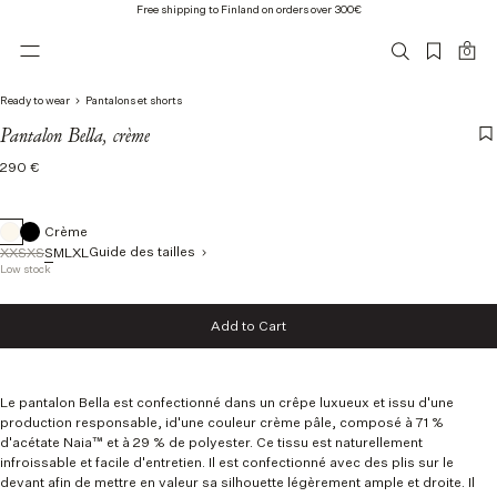
Free shipping to Finland on orders over 300€
0
Ready to wear
Pantalons et shorts
Pantalon Bella, crème
Regular
290 €
price
Crème
Guide des tailles
XXS
XS
S
M
L
XL
Low stock
Taille
Add to Cart
XXS
Add to Cart
XS
S
M
L
Le pantalon Bella est confectionné dans un crêpe luxueux et issu d'une
production responsable, i
d'une couleur crème pâle,
composé à 71 %
XL
d'acétate Naia™ et à 29 % de polyester.
Ce tissu est naturellement
infroissable et facile d'entretien. Il est confectionné avec des plis sur le
devant afin de mettre en valeur sa silhouette légèrement ample et droite. Il