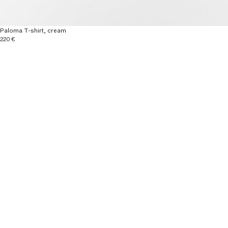
Paloma T-shirt, cream
220 €
Explore more
Nouveautés
Ready to wear
Autumn / Winter 26
Material & Care