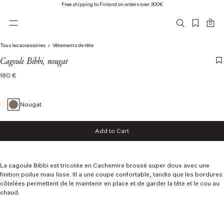
Free shipping to Finland on orders over 300€
0
Tous les accessoires
Vêtements de tête
Cagoule Bibbi, nougat
Regular
180 €
price
Nougat
Add to Cart
Add to Cart
La cagoule Bibbi est tricotée en
Cachemire brossé super doux avec une
finition poilue mais lisse.
I
Il a une coupe confortable, tandis que les bordures
côtelées permettent de le maintenir en place et de garder la tête et le cou au
chaud.