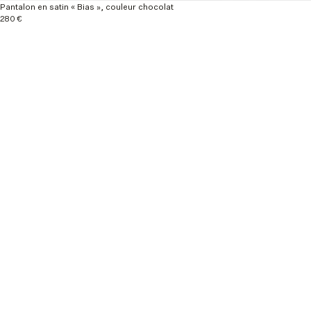
Pantalon en satin « Bias », couleur chocolat
280 €
En savoir plus
Nouveautés
Prêt-à-porter
Automne / Hiver 26
Composition et entretien