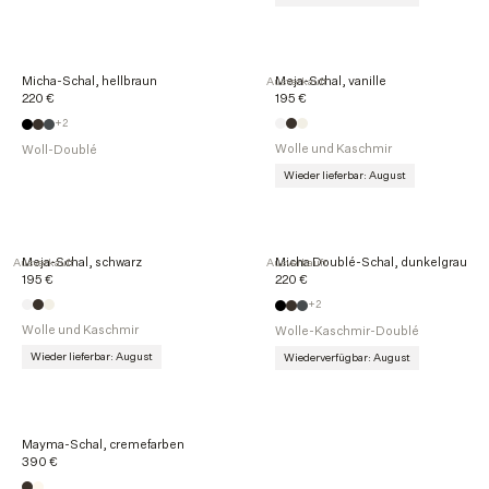
Micha-Schal, hellbraun
Meja-Schal, vanille
Ausverkauft
220 €
195 €
+2
Wolle und Kaschmir
Woll-Doublé
Wieder lieferbar: August
Meja-Schal, schwarz
Micha Doublé-Schal, dunkelgrau
Ausverkauft
Ausverkauft
195 €
220 €
+2
Wolle und Kaschmir
Wolle-Kaschmir-Doublé
Wieder lieferbar: August
Wiederverfügbar: August
Mayma-Schal, cremefarben
390 €