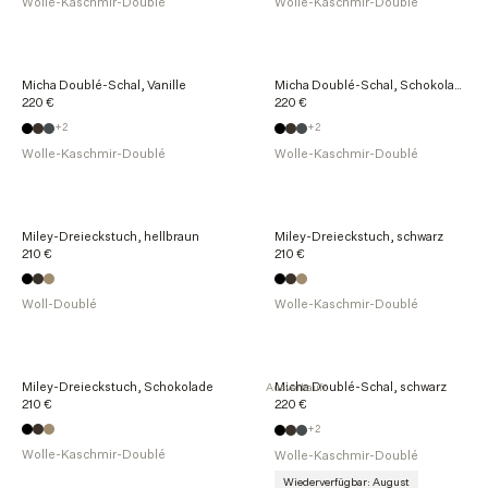
Wolle-Kaschmir-Doublé
Wolle-Kaschmir-Doublé
k
t
e
n
Micha Doublé-Schal, Vanille
Micha Doublé-Schal, Schokolade
220 €
220 €
+2
+2
Wolle-Kaschmir-Doublé
Wolle-Kaschmir-Doublé
Miley-Dreieckstuch, hellbraun
Miley-Dreieckstuch, schwarz
210 €
210 €
Woll-Doublé
Wolle-Kaschmir-Doublé
Miley-Dreieckstuch, Schokolade
Micha Doublé-Schal, schwarz
Ausverkauft
210 €
220 €
+2
Wolle-Kaschmir-Doublé
Wolle-Kaschmir-Doublé
Wiederverfügbar: August