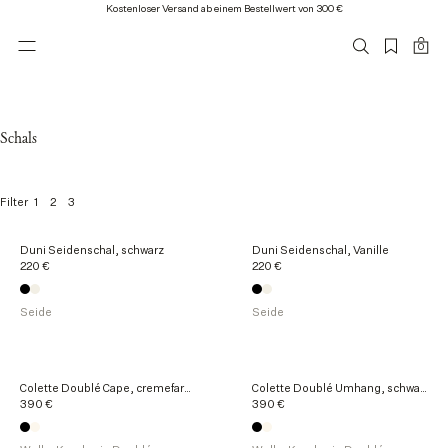
Kostenloser Versand ab einem Bestellwert von 300 €
0
Schals
1
2
3
Filter
1
Duni Seidenschal, schwarz
Duni Seidenschal, Vanille
5
220 €
220 €
v
o
n
Seide
Seide
1
5
P
r
Colette Doublé Cape, cremefarben
Colette Doublé Umhang, schwarz
o
390 €
390 €
d
u