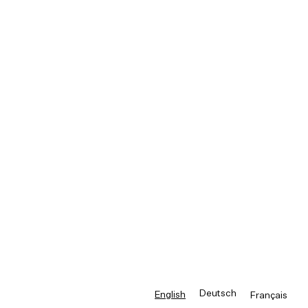
Deutsch
English
Français