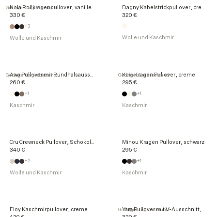
Nola Rollkragenpullover, vanille
Dagny Kabelstrickpullover, creme
Geringer Lagerbestand
330 €
320 €
+3
Wolle und Kaschmir
Wolle und Kaschmir
Awa Pullover mit Rundhalsausschnitt, nougat
Kaia Kragen Pullover, creme
Geringer Lagerbestand
Geringer Lagerbestand
260 €
295 €
+1
+1
Kaschmir
Kaschmir
Cru Crewneck Pullover, Schokolade
Minou Kragen Pullover, schwarz
340 €
295 €
+2
+1
Wolle und Kaschmir
Kaschmir
Floy Kaschmirpullover, creme
Yara Pullover mit V-Ausschnitt, schwarz
Geringer Lagerbestand