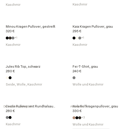
Kaschmir
Kaschmir
Minou Kragen Pullover, gestreift
Kaia Kragen Pullover, grau
320 €
295 €
+1
+1
Kaschmir
Kaschmir
Jules Rib Top, schwarz
Fei-T-Shirt, grau
280 €
240 €
Seide, Wolle, Kaschmir
Wolle und Kaschmir
Cecile Pullover mit Rundhalsausschnitt, grau
Nola Rollkragenpullover, grau
Demnächst verfügbar
Ausverkauft
280 €
330 €
+3
Kaschmir
Wolle und Kaschmir