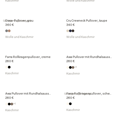
Kaschmir
Wolle und Kaschmir
k
t
e
n
Dana-Pullover, grau
Cru Crewneck Pullover, taupe
Geringer Lagerbestand
360 €
340 €
Wolle und Kaschmir
Wolle und Kaschmir
Farra Rollkragenpullover, creme
Awa Pullover mit Rundhalsausschnitt, creme
260 €
260 €
+1
Kaschmir
Kaschmir
Awa Pullover mit Rundhalsausschnitt, schwarz
Farra Rollkragenpullover, schwarz
Geringer Lagerbestand
260 €
260 €
+1
Kaschmir
Kaschmir