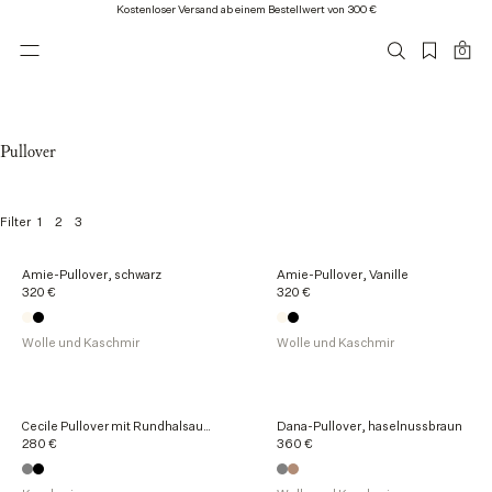
Kostenloser Versand ab einem Bestellwert von 300 €
0
Pullover
1
2
3
Filter
4
Amie-Pullover, schwarz
Amie-Pullover, Vanille
0
320 €
320 €
v
o
n
Wolle und Kaschmir
Wolle und Kaschmir
4
0
P
r
Cecile Pullover mit Rundhalsausschnitt, schwarz
Dana-Pullover, haselnussbraun
o
280 €
360 €
d
u