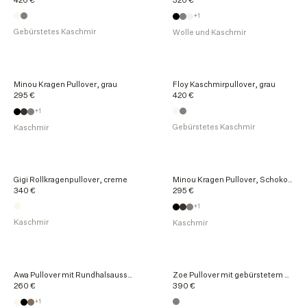
420 €
320 €
+1
Gebürstetes Kaschmir
Wolle und Kaschmir
Minou Kragen Pullover, grau
Floy Kaschmirpullover, grau
295 €
420 €
+1
Gebürstetes Kaschmir
Kaschmir
Gigi Rollkragenpullover, creme
Minou Kragen Pullover, Schokolade
340 €
295 €
+1
Kaschmir
Kaschmir
Awa Pullover mit Rundhalsausschnitt, grau
Zoe Pullover mit gebürstetem Rundhalsausschnitt, grau
260 €
390 €
+1