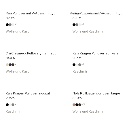
Yara Pullover mit V-Ausschnitt, vanille
Yara Pullover mit V-Ausschnitt, grau
Geringer Lagerbestand
320 €
320 €
+1
+1
Wolle und Kaschmir
Wolle und Kaschmir
Cru Crewneck Pullover, marineblau
Kaia Kragen Pullover, schwarz
340 €
295 €
+1
+1
Wolle und Kaschmir
Kaschmir
Kaia Kragen Pullover, nougat
Nola Rollkragenpullover, taupe
295 €
330 €
+1
+3
Kaschmir
Wolle und Kaschmir