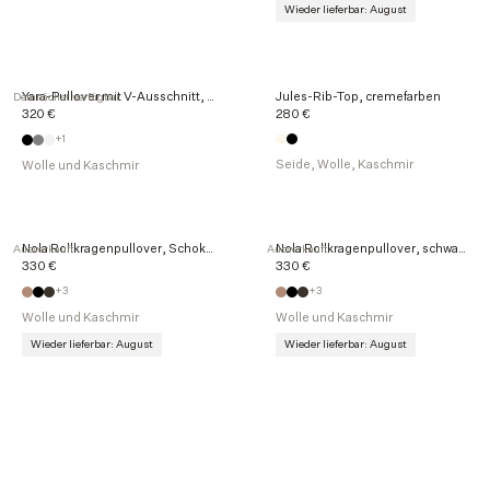
Wieder lieferbar: August
Yara-Pullover mit V-Ausschnitt, haselnussbraun
Jules-Rib-Top, cremefarben
Demnächst verfügbar
320 €
280 €
+1
Seide, Wolle, Kaschmir
Wolle und Kaschmir
Nola Rollkragenpullover, Schokolade
Nola Rollkragenpullover, schwarz
Ausverkauft
Ausverkauft
330 €
330 €
+3
+3
Wolle und Kaschmir
Wolle und Kaschmir
Wieder lieferbar: August
Wieder lieferbar: August