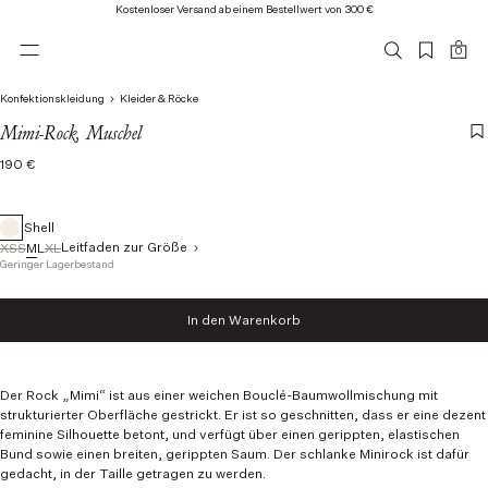
Kostenloser Versand ab einem Bestellwert von 300 €
0
Konfektionskleidung
Kleider & Röcke
Mimi-Rock, Muschel
Normalpreis
190 €
Shell
Leitfaden zur Größe
XS
S
M
L
XL
Geringer Lagerbestand
Größe
XS
In den Warenkorb
S
In den Warenkorb legen
M
L
XL
Der Rock „Mimi“ ist aus einer weichen Bouclé-Baumwollmischung mit
strukturierter Oberfläche gestrickt. Er ist so geschnitten, dass er eine dezent
feminine Silhouette betont, und verfügt über einen gerippten, elastischen
Bund sowie einen breiten, gerippten Saum. Der schlanke Minirock ist dafür
gedacht, in der Taille getragen zu werden.