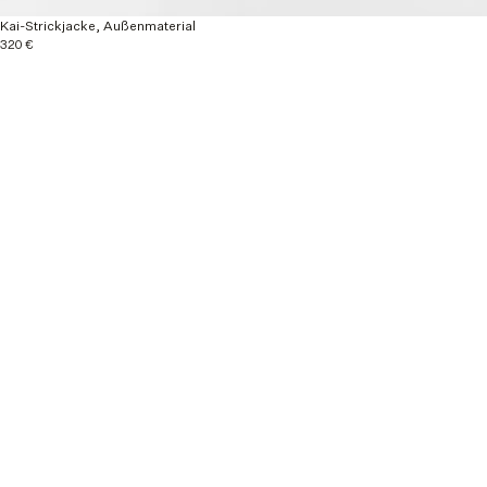
Kai-Strickjacke, Außenmaterial
320 €
Mehr entdecken
Neuheiten
Konfektionskleidung
Herbst/Winter 26
Material & Pflege