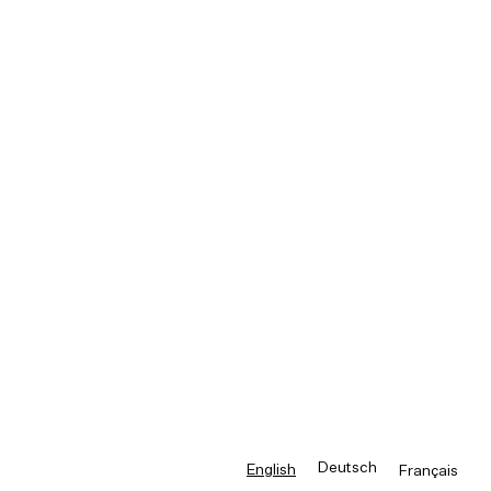
Deutsch
English
Français